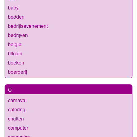
baby
bedden
bedrijfsevenement
bedrijven
belgie
bitcoin
boeken
boerderij
C
carnaval
catering
chatten
computer
cosmetica