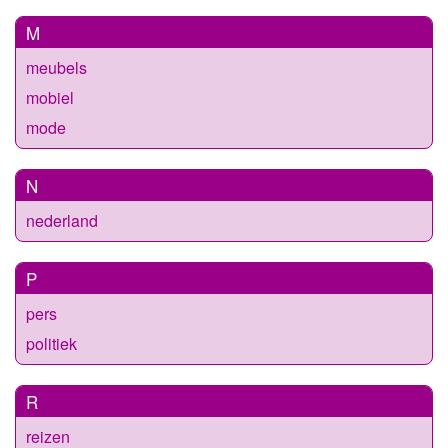
M
meubels
mobiel
mode
N
nederland
P
pers
politiek
R
reizen