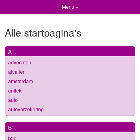
Menu +
Alle startpagina's
A
advocaten
afvallen
amsterdam
antiek
auto
autoverzekering
B
b2b