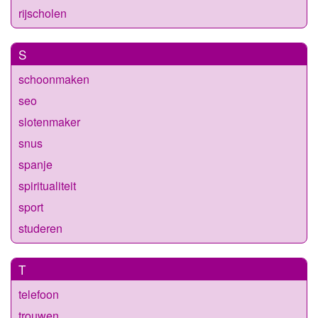
rijscholen
S
schoonmaken
seo
slotenmaker
snus
spanje
spiritualiteit
sport
studeren
T
telefoon
trouwen