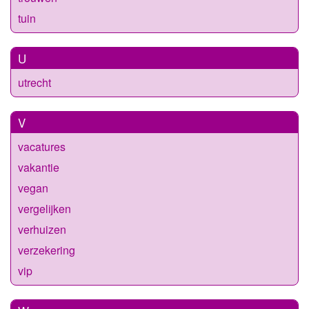
tuin
U
utrecht
V
vacatures
vakantie
vegan
vergelijken
verhuizen
verzekering
vip