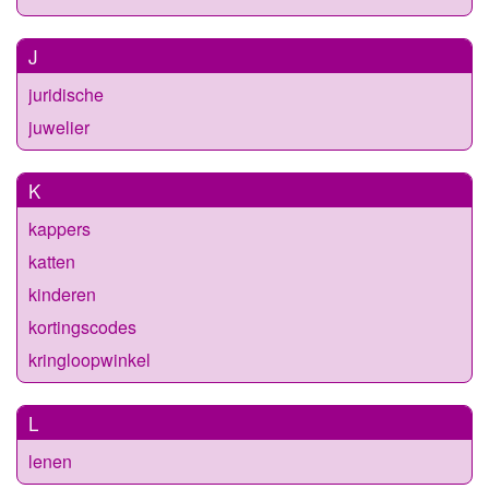
J
juridische
juwelier
K
kappers
katten
kinderen
kortingscodes
kringloopwinkel
L
lenen