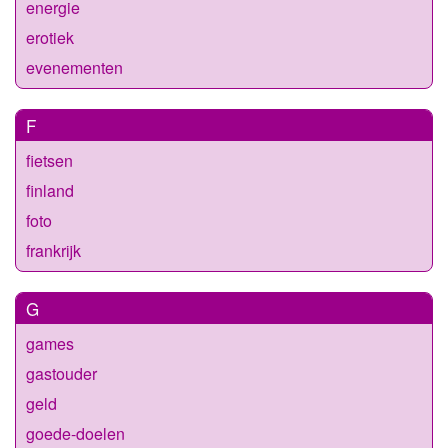
energie
erotiek
evenementen
F
fietsen
finland
foto
frankrijk
G
games
gastouder
geld
goede-doelen