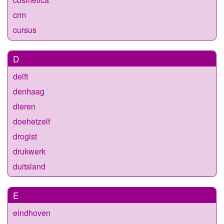
crm
cursus
D
delft
denhaag
dieren
doehetzelf
drogist
drukwerk
duitsland
E
eindhoven